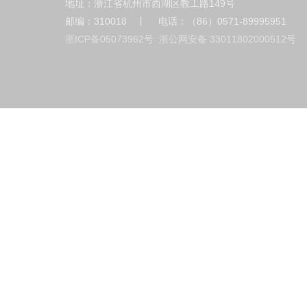
地址：浙江省杭州市西湖区教工路149号
邮编：310018 丨 电话：（86）0571-89995951
浙ICP备05073962号
浙公网安备 33011802000512号